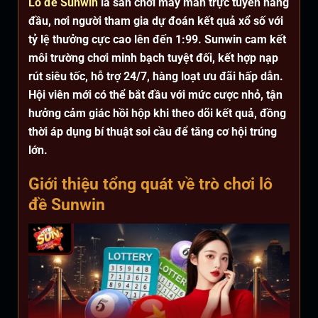
Lô đề Sunwin
là sân chơi may mắn trực tuyến hàng
đầu, nơi người tham gia dự đoán kết quả xổ số với
tỷ lệ thưởng cực cao lên đến 1:99. Sunwin cam kết
môi trường chơi minh bạch tuyệt đối, kết hợp nạp
rút siêu tốc, hỗ trợ 24/7, hàng loạt ưu đãi hấp dẫn.
Hội viên mới có thể bắt đầu với mức cược nhỏ, tận
hưởng cảm giác hồi hộp khi theo dõi kết quả, đồng
thời áp dụng bí thuật soi cầu để tăng cơ hội trúng
lớn.
Giới thiệu tổng quát về trò chơi lô
đề Sunwin