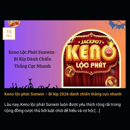
15
Th1
Keno lộc phát Sunwin – Bí kíp 2026 dành chiến thắng cực nhanh
Lâu nay, Keno lộc phát Sunwin luôn được yêu thích rộng rãi trong
cộng đồng cược thủ bởi luật chơi dễ hiểu và cơ hội [...]