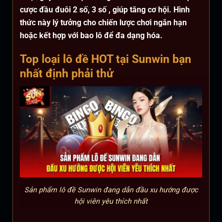
cược đầu đuôi 2 số, 3 số , giúp tăng cơ hội. Hình
thức này lý tưởng cho chiến lược chơi ngắn hạn
hoặc kết hợp với bao lô để đa dạng hóa.
Top loại lô đề HOT tại Sunwin bạn
nhất định phải thử
Sản phẩm lô đề Sunwin đang dẫn đầu xu hướng được
hội viên yêu thích nhất