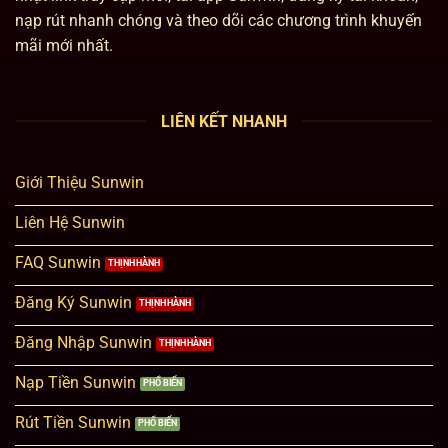
nạp rút nhanh chóng và theo dõi các chương trình khuyến
mãi mới nhất.
LIÊN KẾT NHANH
Giới Thiệu Sunwin
Liên Hệ Sunwin
FAQ Sunwin
Đăng Ký Sunwin
Đăng Nhập Sunwin
Nạp Tiền Sunwin
Rút Tiền Sunwin