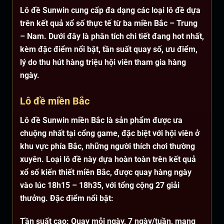
Lô đề Sunwin cung cấp đa dạng các loại lô đề dựa
trên kết quả xổ số thực tế từ ba miền Bắc – Trung
– Nam. Dưới đây là phân tích chi tiết đang hot nhất,
kèm đặc điểm nổi bật, tần suất quay số, ưu điểm,
lý do thu hút hàng triệu hội viên tham gia hàng
ngày.
Lô đề miền Bắc
Lô đề Sunwin miền Bắc là sản phẩm được ưa
chuộng nhất tại cổng game, đặc biệt với hội viên ở
khu vực phía Bắc, những người thích chơi thường
xuyên. Loại lô đề này dựa hoàn toàn trên kết quả
xổ số kiến thiết miền Bắc, được quay hàng ngày
vào lúc 18h15 – 18h35, với tổng cộng 27 giải
thưởng. Đặc điểm nổi bật:
Tần suất cao: Quay mỗi ngày, 7 ngày/tuần, mang