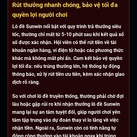
Rút thưởng nhanh chóng, bảo vệ tối đa
quyền lợi người chơi
Lô đề Sunwin nổi bật với quy trình trả thưởng siêu
tốc, thường chỉ mất từ 5-10 phút sau khi kết quả xổ
số được xác nhận. Hội viên có thể rút tiền về tài
khoản ngân hàng, ví điện tử hoặc các phương thức
khác mà không mất phí ẩn. Cam kết bảo vệ quyền
lợi tối đa: nếu trúng thưởng lớn, hệ thống tự động
thông báo, xử lý rút tiền ưu tiên, kèm xác nhận giao
dịch rõ ràng.
So với chơi lô đề truyền thống, thường phải chờ đợi
lâu hoặc gặp rủi ro khi nhận thưởng lô đề Sunwin
mang lại sự an tâm tuyệt đối, giúp người chơi yên
tâm tập trung vào dự đoán thay vì lo lắng về việc
nhận tiền. Ngoài ra, Sunwin còn có tính năng tự
động cộng thưởng vào tài khoản ngay khi trúng,